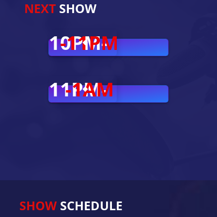
NEXT
SHOW
10PM-
-11PM
11PM-
-1AM
SHOW
SCHEDULE